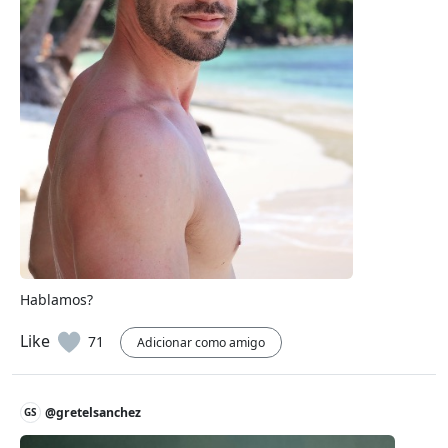
Hablamos?
Like
71
Adicionar como amigo
@gretelsanchez
GS