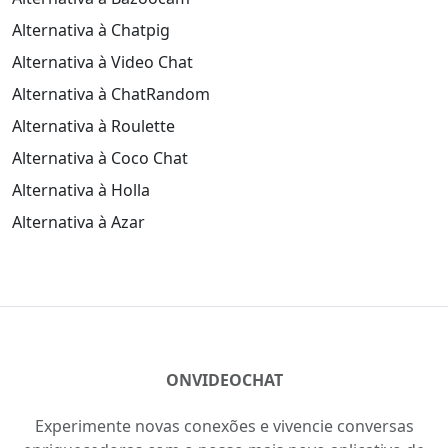
Like
1777
Adicionar como amigo
@nikita34
Like
64
Adicionar como amigo
@edfonseca
EF
Like
43
Adicionar como amigo
@yarisdy
Hoot
Like
2645
Adicionar como amigo