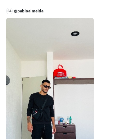
@pabloalmeida
PA