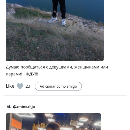
Думаю пообщаться с девушками, женщинами или
парами!!! ЖДУ!!!
Like
23
Adicionar como amigo
@amineahja
AŁ