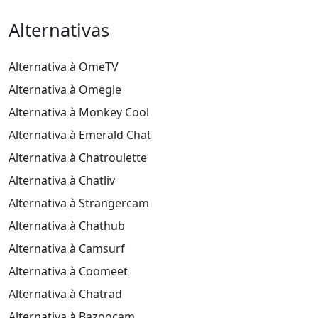
Like
37
Adicionar como amigo
@foma
F
Like
2761
Adicionar como amigo
@ni444ert
N
Like
35
Adicionar como amigo
@veronicaperassog
VP
As-tu veux bien me connaître Télégrame😘 @Veronicaperag
Zangi: 1080268783 Instagram😘 Verocoquinette Trop de
messages ici