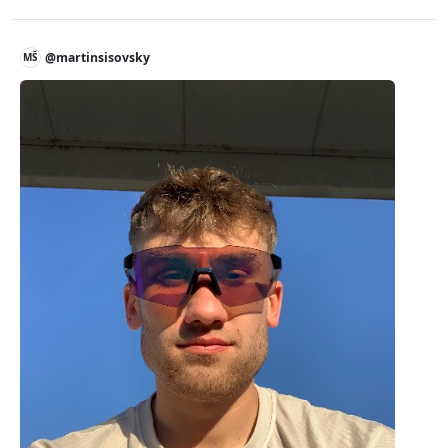
@martinsisovsky
MŠ