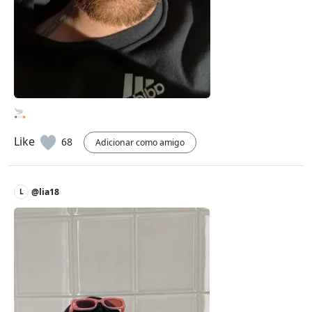
🚬
Like
68
Adicionar como amigo
@lia18
L