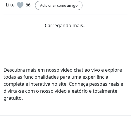
Like
86
Adicionar como amigo
@edibroto
EB
Hi any girl?
Like
41
Adicionar como amigo
@wagnerchaves
WC
😈
Like
163
Adicionar como amigo
@wagnerchaves
WC
Bora brinca