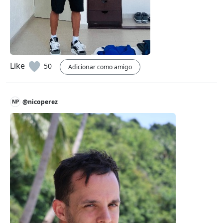
Like
50
Adicionar como amigo
@nicoperez
NP