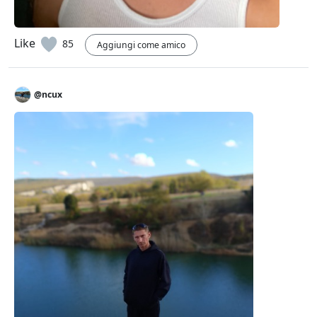
Like
85
Aggiungi come amico
@ncux