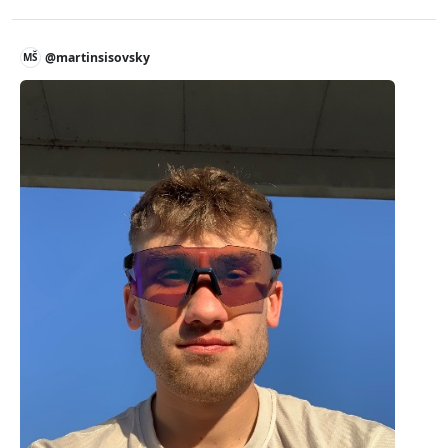
@martinsisovsky
MŠ