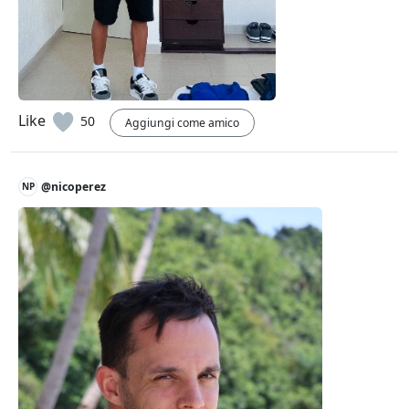
Like
50
Aggiungi come amico
@nicoperez
NP