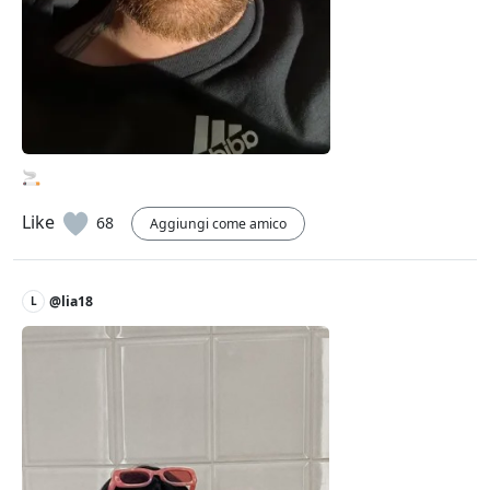
🚬
Like
68
Aggiungi come amico
@lia18
L