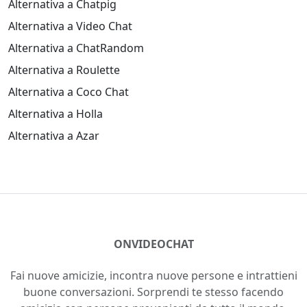
Like
1777
Aggiungi come amico
@nikita34
Like
64
Aggiungi come amico
@edfonseca
EF
Like
43
Aggiungi come amico
@yarisdy
Hoot
Like
2645
Aggiungi come amico