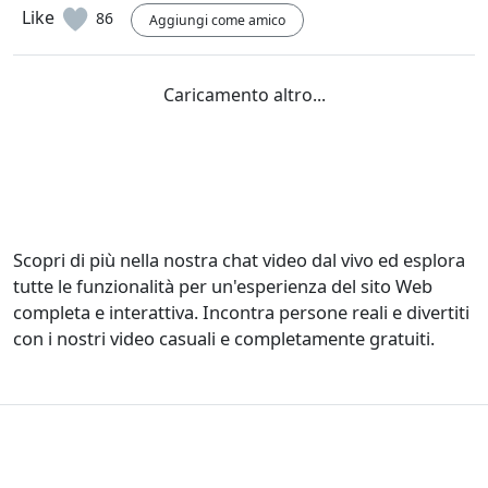
Like
86
Aggiungi come amico
@edibroto
EB
Hi any girl?
Like
41
Aggiungi come amico
@wagnerchaves
WC
😈
Like
163
Aggiungi come amico
@wagnerchaves
WC
Bora brinca