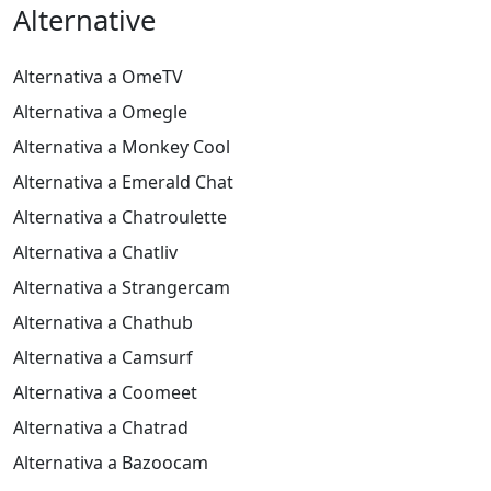
Like
37
Aggiungi come amico
@foma
F
Like
2761
Aggiungi come amico
@ni444ert
N
Like
35
Aggiungi come amico
@veronicaperassog
VP
As-tu veux bien me connaître Télégrame😘 @Veronicaperag
Zangi: 1080268783 Instagram😘 Verocoquinette Trop de
messages ici