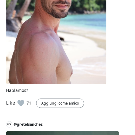
Hablamos?
Like
71
Aggiungi come amico
@gretelsanchez
GS