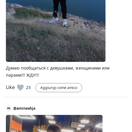
Думаю пообщаться с девушками, женщинами или
парами!!! ЖДУ!!!
Like
23
Aggiungi come amico
@amineahja
AŁ